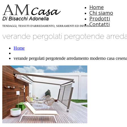
Home
Chi siamo
Prodotti
Contatti
TENDAGGI, TESSUTI D'ARREDAMENTO, SERRAMENTI ED INFISSI
verande pergolati pergotende arred
Home
verande pergolati pergotende arredamento moderno casa cesena 