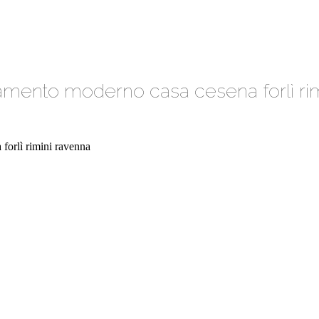
amento moderno casa cesena forlì ri
forlì rimini ravenna