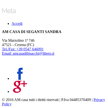
Meta
Accedi
AM CASA DI SEGANTI SANDRA
Via Marzolino 1ª 746
47521 - Cesena (FC)
Tel./Fax: +39 0547 646091
Email: amcasadibisacchi@libero.it
© 2016 AM casa tutti i diritti riservati | P.Iva 04485370409 |
Privacy
Policy