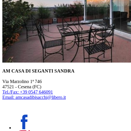
AM CASA DI SEGANTI SANDRA
Via Marzolino 1ª 746
47521 - Cesena (FC)
Tel./Fax: +39 0547 646091
Email: amcasadibisacchi@libero.it