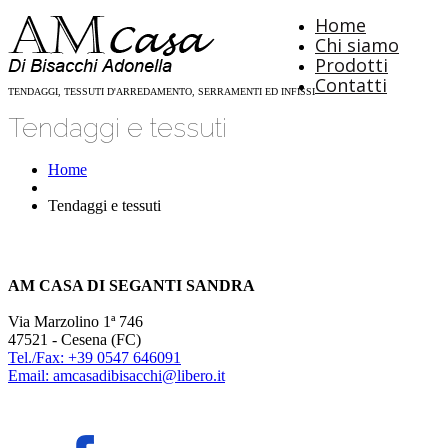
Home
Chi siamo
Prodotti
Contatti
TENDAGGI, TESSUTI D'ARREDAMENTO, SERRAMENTI ED INFISSI
Tendaggi e tessuti
Home
Tendaggi e tessuti
AM CASA DI SEGANTI SANDRA
Via Marzolino 1ª 746
47521 - Cesena (FC)
Tel./Fax: +39 0547 646091
Email: amcasadibisacchi@libero.it