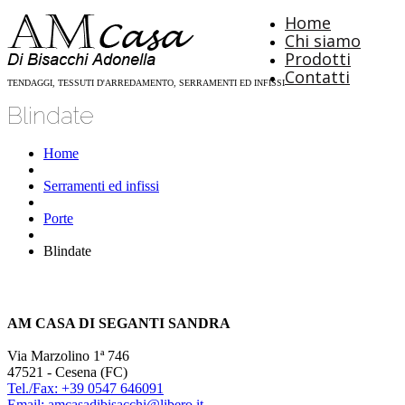
Home
Chi siamo
Prodotti
Contatti
TENDAGGI, TESSUTI D'ARREDAMENTO, SERRAMENTI ED INFISSI
Blindate
Home
Serramenti ed infissi
Porte
Blindate
AM CASA DI SEGANTI SANDRA
Via Marzolino 1ª 746
47521 - Cesena (FC)
Tel./Fax: +39 0547 646091
Email: amcasadibisacchi@libero.it