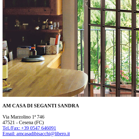
AM CASA DI SEGANTI SANDRA
Via Marzolino 1ª 746
47521 - Cesena (FC)
Tel./Fax: +39 0547 646091
Email: amcasadibisacchi@libero.it